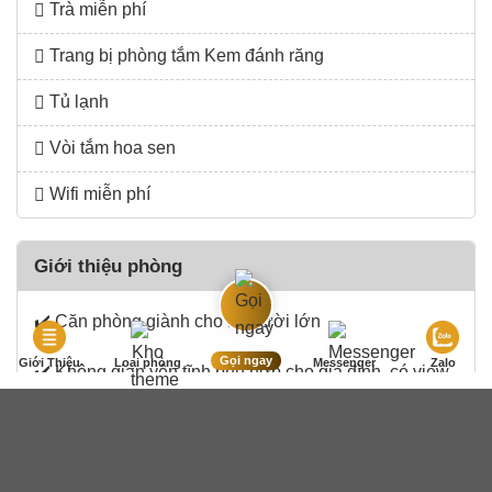
Trà miễn phí
Trang bị phòng tắm Kem đánh răng
Tủ lạnh
Vòi tắm hoa sen
Wifi miễn phí
Giới thiệu phòng
✔️ Căn phòng giành cho 2 người lớn
Gọi ngay
Giới Thiệu
Loại phòng
Messenger
Zalo
✔️ Không gian yên tĩnh phù hợp cho gia đình, có view
hướng về thành phố
✔️ Căn hộ mang đến cho bạn đầy đủ những tiện nghi
hiện đại, thoải mái