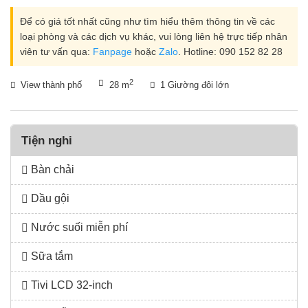
Để có giá tốt nhất cũng như tìm hiểu thêm thông tin về các
loại phòng và các dịch vụ khác, vui lòng liên hệ trực tiếp nhân
viên tư vấn qua:
Fanpage
hoặc
Zalo
. Hotline: 090 152 82 28
Area size
2
Room view
Giường
View thành phố
28 m
1 Giường đôi lớn
Tiện nghi
Bàn chải
Dầu gội
Nước suối miễn phí
Sữa tắm
Tivi LCD 32-inch